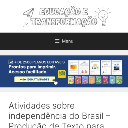
Pular
para
o
conteúdo
Menu
Atividades sobre
independência do Brasil –
Produção de Texto para