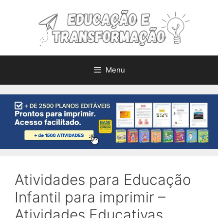
Pular
para
o
conteúdo
Menu
Atividades para Educação
Infantil para imprimir –
Atividades Educativas.