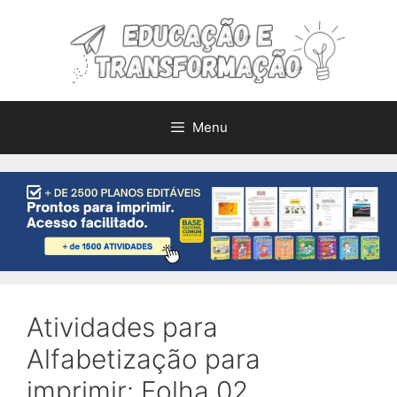
Pular
para
o
conteúdo
Menu
Atividades para
Alfabetização para
imprimir: Folha 02