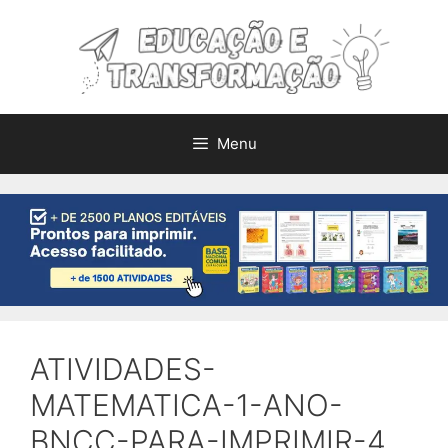
Pular
para
o
conteúdo
Menu
ATIVIDADES-
MATEMATICA-1-ANO-
BNCC-PARA-IMPRIMIR-4