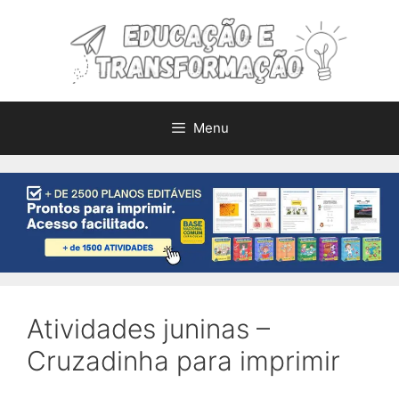
Pular
para
o
conteúdo
Menu
Atividades juninas –
Cruzadinha para imprimir