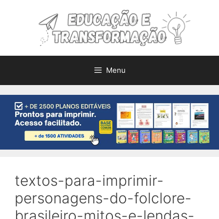
Pular
para
o
conteúdo
Menu
textos-para-imprimir-
personagens-do-folclore-
brasileiro-mitos-e-lendas-