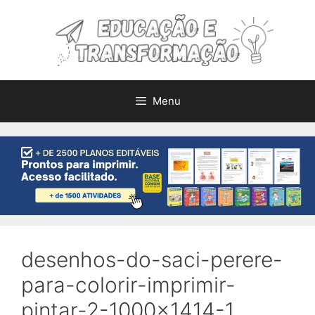
Pular
para
o
conteúdo
Menu
desenhos-do-saci-perere-
para-colorir-imprimir-
pintar-2-1000×1414-1