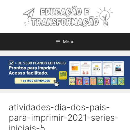
Pular
para
o
conteúdo
Menu
atividades-dia-dos-pais-
para-imprimir-2021-series-
iniciais-5