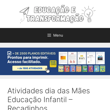
Pular
para
o
conteúdo
Menu
Atividades dia das Mães
Educação Infantil –
Recadinhos