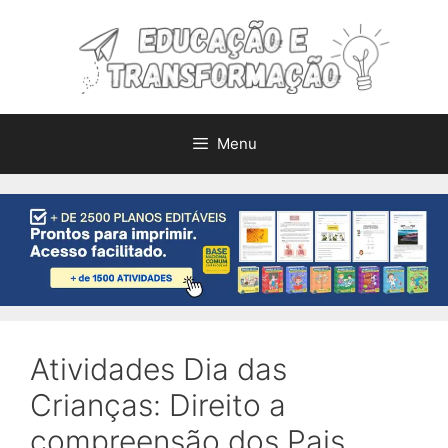
Pular
para
o
conteúdo
Menu
Atividades Dia das
Crianças: Direito a
compreensão dos Pais.