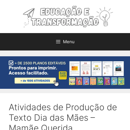
Pular
para
o
conteúdo
Menu
Atividades de Produção de
Texto Dia das Mães –
Mamãe Querida