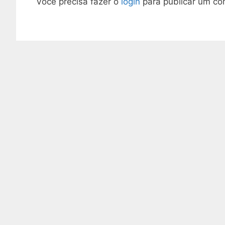
Você precisa fazer o
login
para publicar um co