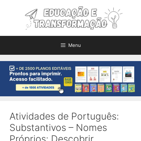
Pular
para
o
conteúdo
Menu
Atividades de Português:
Substantivos – Nomes
Próprios: Descobrir