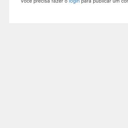
Você precisa fazer o
login
para publicar um co