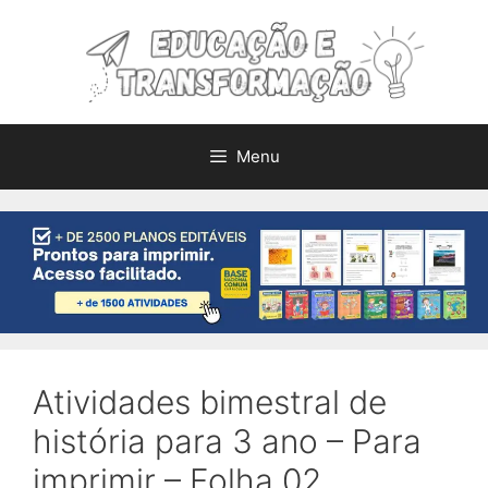
Pular
para
o
conteúdo
Menu
Atividades bimestral de
história para 3 ano – Para
imprimir – Folha 02