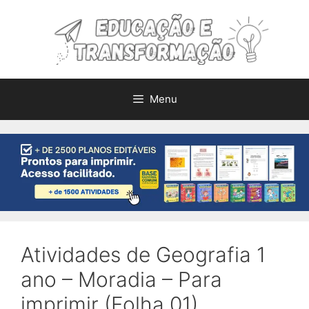
Pular
para
o
conteúdo
Menu
Atividades de Geografia 1
ano – Moradia – Para
imprimir (Folha 01)