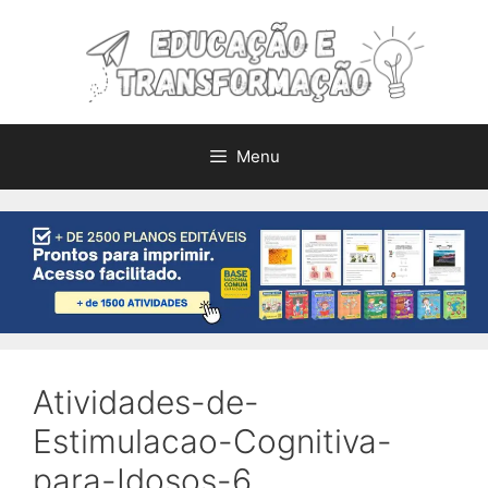
Pular
para
o
conteúdo
Menu
Atividades-de-
Estimulacao-Cognitiva-
para-Idosos-6