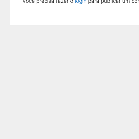
Você precisa fazer o
login
para publicar um co