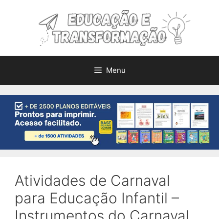
Pular
para
o
conteúdo
Menu
Atividades de Carnaval
para Educação Infantil –
Instrumentos do Carnaval