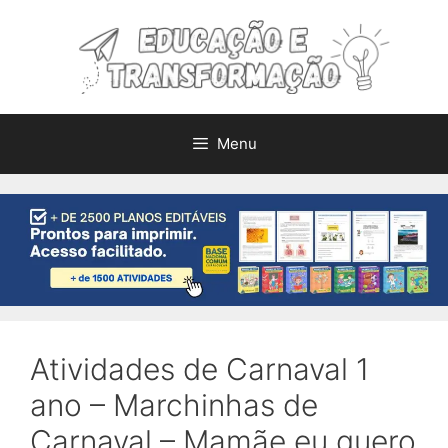
Pular
para
o
conteúdo
Menu
Atividades de Carnaval 1
ano – Marchinhas de
Carnaval – Mamãe eu quero