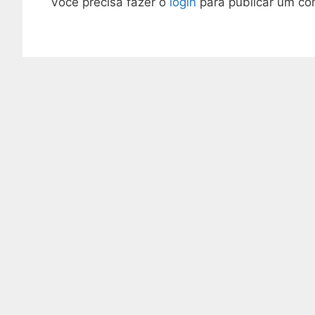
Você precisa fazer o
login
para publicar um co