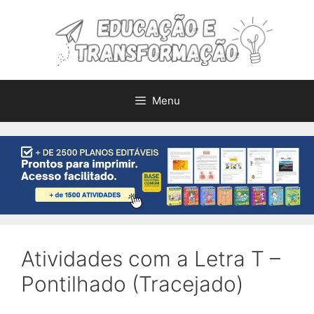
Pular
para
o
conteúdo
Menu
Atividades com a Letra T –
Pontilhado (Tracejado)