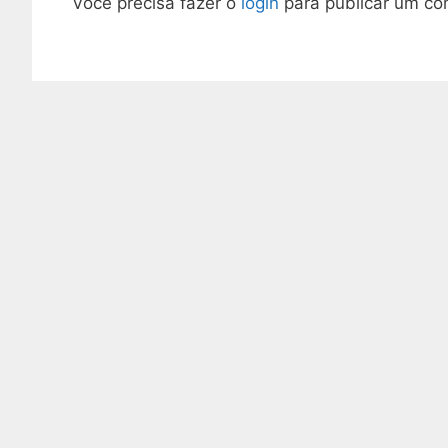
Você precisa fazer o
login
para publicar um co