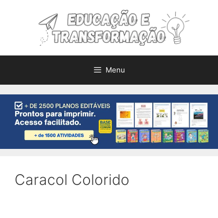
Pular
para
o
conteúdo
Menu
Caracol Colorido