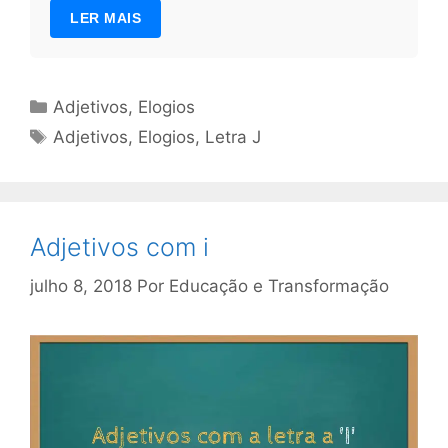
LER MAIS
Categorias
Adjetivos
,
Elogios
Tags
Adjetivos
,
Elogios
,
Letra J
Adjetivos com i
julho 8, 2018
Por
Educação e Transformação