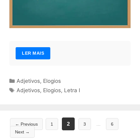
LER MAIS
Categorias
Adjetivos
,
Elogios
Tags
Adjetivos
,
Elogios
,
Letra I
Page
Page
Page
Page
2
←
Previous
1
3
…
6
Next
→