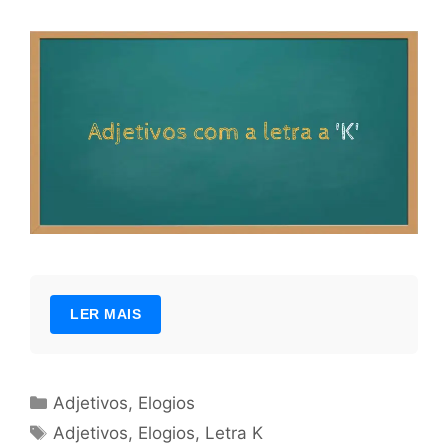
LER MAIS
Categorias
Adjetivos
,
Elogios
Tags
Adjetivos
,
Elogios
,
Letra K