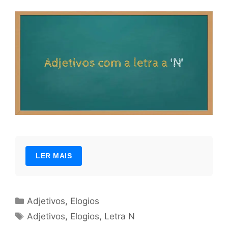
LER MAIS
Categorias
Adjetivos
,
Elogios
Tags
Adjetivos
,
Elogios
,
Letra N