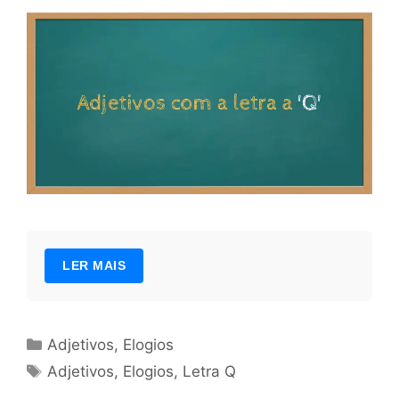
LER MAIS
Categorias
Adjetivos
,
Elogios
Tags
Adjetivos
,
Elogios
,
Letra Q