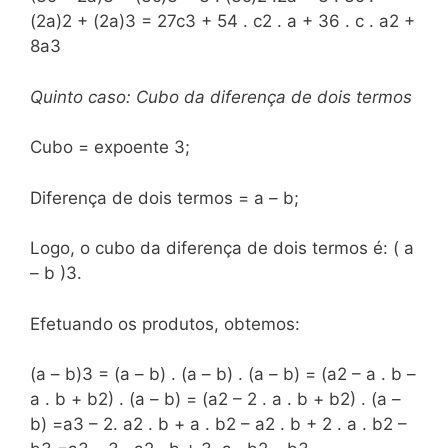
(2a)2 + (2a)3 = 27c3 + 54 . c2 . a + 36 . c . a2 +
8a3
Quinto caso: Cubo da diferença de dois termos
Cubo = expoente 3;
Diferença de dois termos = a – b;
Logo, o cubo da diferença de dois termos é: ( a
– b )3.
Efetuando os produtos, obtemos:
(a – b)3 = (a – b) . (a – b) . (a – b) = (a2 – a . b –
a . b + b2) . (a – b) = (a2 – 2 . a . b + b2) . (a –
b) =a3 – 2. a2 . b + a . b2 – a2 . b + 2 . a . b2 –