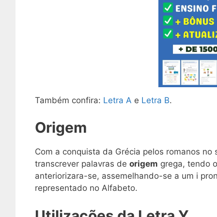
Também confira:
Letra A
e
Letra B
.
Origem
Com a conquista da Grécia pelos romanos no séc
transcrever palavras de
origem
grega, tendo o
anteriorizara-se, assemelhando-se a um i pr
representado no Alfabeto.
Utilizações da Letra Y