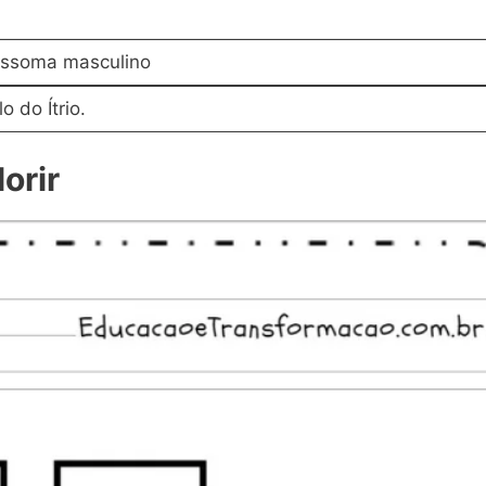
ossoma masculino
o do Ítrio.
orir