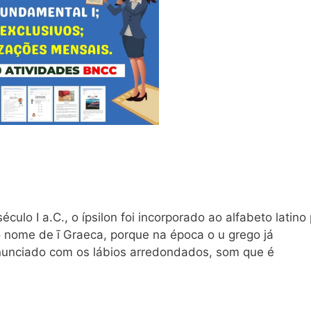
ulo I a.C., o ípsilon foi incorporado ao alfabeto latino
 nome de ī Graeca, porque na época o u grego já
onunciado com os lábios arredondados, som que é