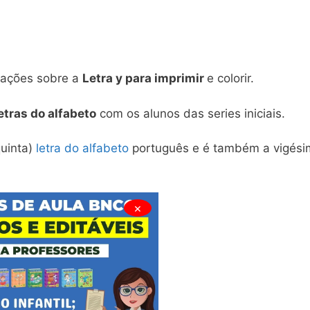
mações sobre a
Letra y para imprimir
e colorir.
etras do alfabeto
com os alunos das series iniciais.
quinta)
letra do alfabeto
português e é também a vigési
×