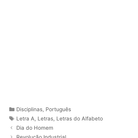
Categorias
Disciplinas
,
Português
Tags
Letra A
,
Letras
,
Letras do Alfabeto
Dia do Homem
Revolução Industrial