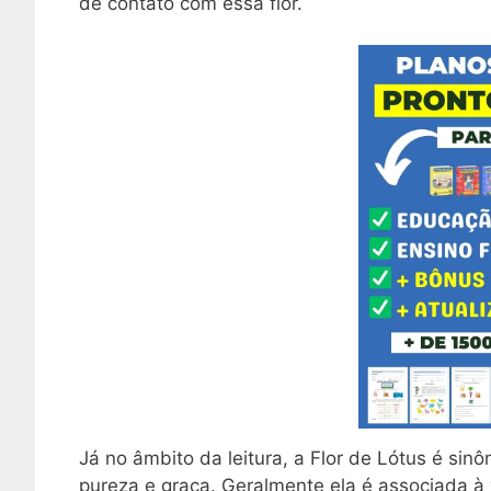
de contato com essa flor.
Já no âmbito da leitura, a Flor de Lótus é sinô
pureza e graça. Geralmente ela é associada à 