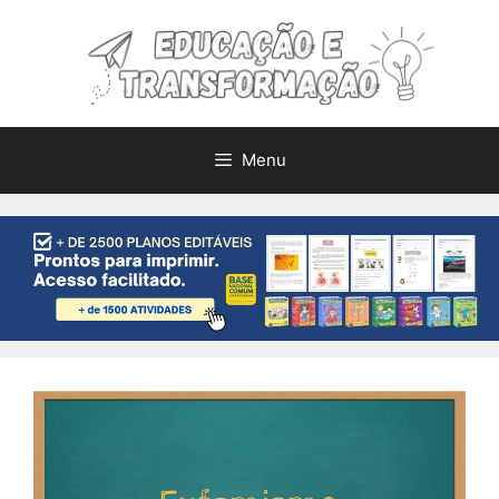
Pular
para
o
conteúdo
Menu