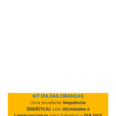
KIT DIA DAS CRIANÇAS
Uma excelente
Sequência
(DIDÁTICA)
com
Atividades e
Lembrancinhas
para trabalhar o
DIA DAS