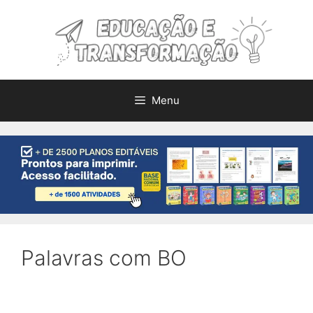
Pular
para
o
conteúdo
Menu
Palavras com BO