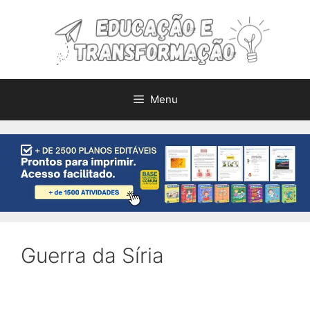
Pular
para
o
conteúdo
Menu
Guerra da Síria